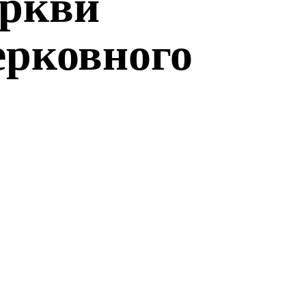
еркви
ерковного