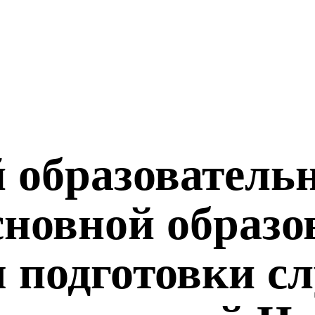
 образователь
сновной образо
 подготовки с