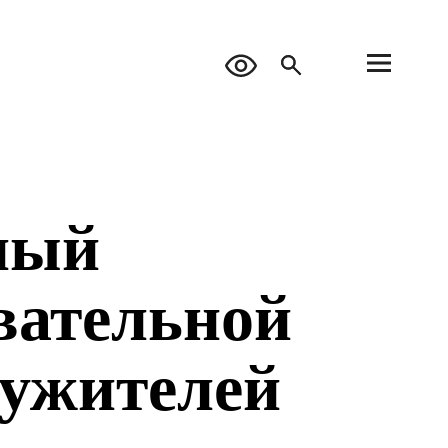
ный
вательной
лужителей