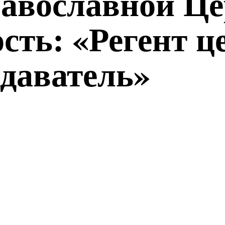
равославной Ц
сть: «Регент ц
одаватель»