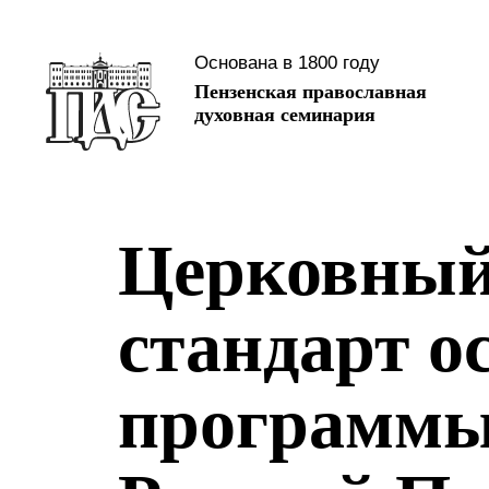
Основана в 1800 году
Пензенская православная
духовная семинария
Церковный
стандарт о
программы