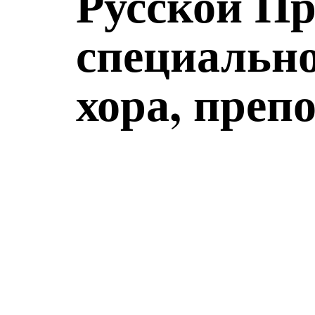
Русской П
специально
хора, преп