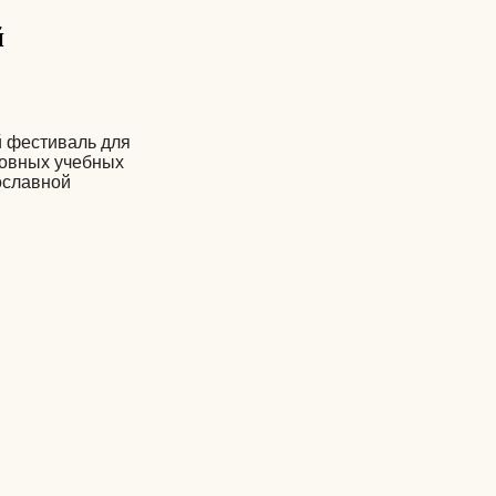
й
й фестиваль для
ховных учебных
ославной