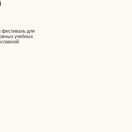
й
й фестиваль для
ховных учебных
ославной