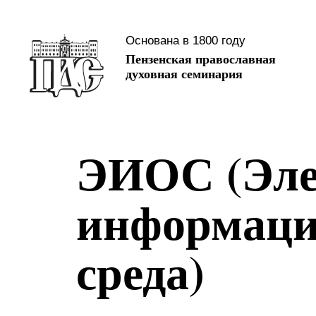
Основана в 1800 году
Пензенская православная
духовная семинария
ЭИОС (Эле
информаци
среда)