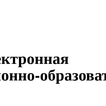
ктронная
онно-образова