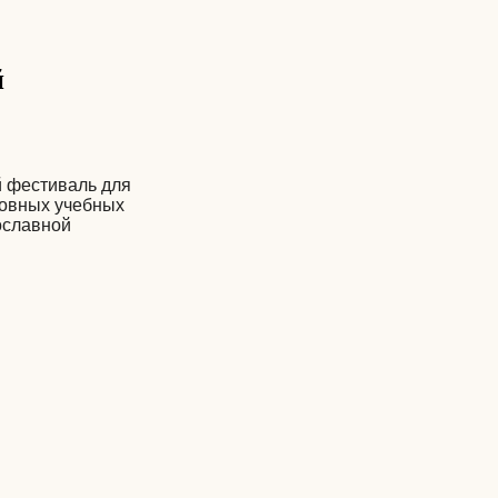
й
й фестиваль для
ховных учебных
ославной