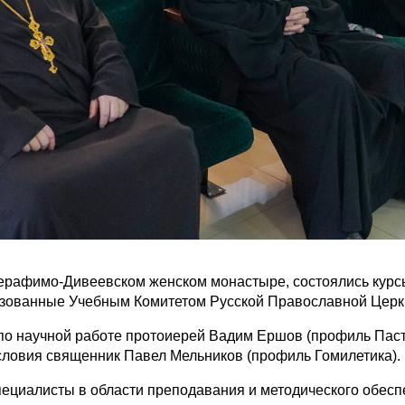
 Серафимо-Дивеевском женском монастыре, состоялись ку
низованные Учебным Комитетом Русской Православной Церк
по научной работе протоиерей Вадим Ершов (профиль Паст
словия священник Павел Мельников (профиль Гомилетика).
ециалисты в области преподавания и методического обес