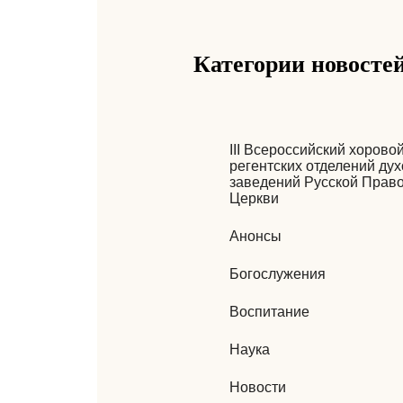
Категории новосте
III Всероссийский хорово
регентских отделений ду
заведений Русской Прав
Церкви
Анонсы
Богослужения
Воспитание
Наука
Новости