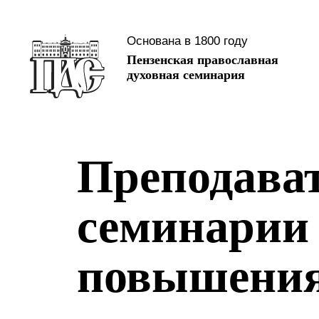
Основана в 1800 году
Пензенская православная
духовная семинария
Преподават
семинарии
повышения